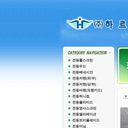
전동롤스크린
전동우드
전동베네시안
전동커텐(좌/우)
전동커텐(상/하)
전동바텐(프랭카드)
전동허니컴
▼
전동플리티드
전동영사스크린
전동엘리베이션
전동트리플쉐이드
전동어닝