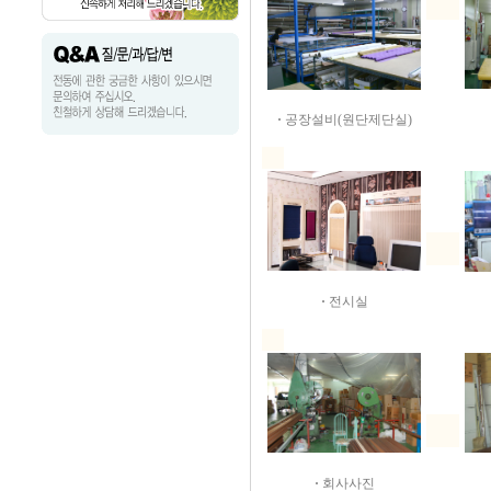
·
공장설비(원단제단실)
·
전시실
·
회사사진