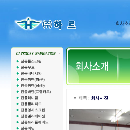
전동롤스크린
전동우드
전동베네시안
전동커텐(좌/우)
전동커텐(상/하)
전동바텐(프랭카드)
전동허니컴
▼ 제목 :
회사사진
전동플리티드
전동영사스크린
전동엘리베이션
전동트리플쉐이드
전동어닝